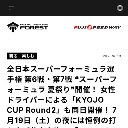
言語
Open
日本語
English
简体中文
ST
FUJI MOTORSPORTS FORE
EDWAY
FUJI SPE
繁體中文
한국어
観る
楽しむ
2025/
6/
19
全日本スーパーフォーミュラ選
手権 第6戦・第7戦 ❝スーパーフ
ォーミュラ 夏祭り❞開催！ 女性
ドライバーによる「KYOJO
CUP Round2」も同日開催！ 7
月19日（土）の夜には恒例の打