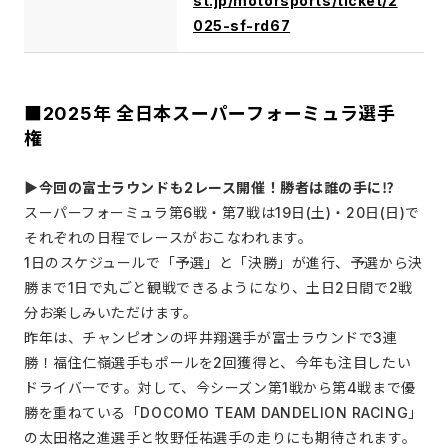
st.jp/motorsports/ticket/2
025-sf-rd67
■2025年 全日本スーパーフォーミュラ選手
権
▶今回の富士ラウンドも2レース開催！勝者は誰の手に⁉
スーパーフォーミュラ第6戦・第7戦は19日(土)・20日(日)で
それぞれの日程でレースがおこなわれます。
1日のスケジュールで「予選」と「決勝」が進行、予選から決
勝まで1日で丸ごと観戦できるようになり、土日2日間で2戦
分お楽しみいただけます。
昨年は、チャンピオンの坪井翔選手が富士ラウンドで3連
勝！福住仁嶺選手もポールを2回獲得と、今年も注目したい
ドライバーです。対して、今シーズン第1戦から第4戦まで優
勝を重ねている「DOCOMO TEAM DANDELION RACING」
の太田格之進選手と牧野任祐選手の走りにも期待されます。