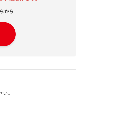
らから
さい。