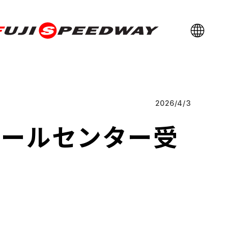
言語選択
日本語
FUJI SPEEDWAY
English
简体中文
繁體中文
한국어
2026/
4/
3
ロールセンター受