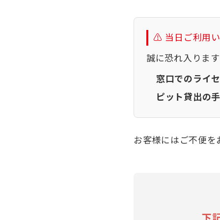
⚠️ 当日ご利用
誠に恐れ入ります
窓口でのライ
ピット貸出の
お客様にはご不便を
下