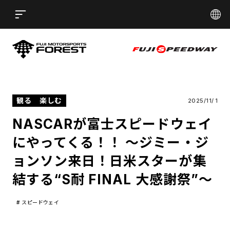
言語
Open
日本語
English
简体中文
ST
FUJI MOTORSPORTS FORE
EDWAY
FUJI SPE
繁體中文
한국어
観る
楽しむ
2025/
11/
1
NASCARが富士スピードウェイ
にやってくる！！ 〜ジミー・ジ
ョンソン来日！日米スターが集
結する“S耐 FINAL 大感謝祭”〜
#
スピードウェイ