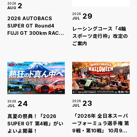
2
2026
AUG
29
2026
2026 AUTOBACS
JUL
SUPER GT Round4
レーシングコース「4輪
FUJI GT 300km RACE
スポーツ走行枠」改定の
夏休みスペシャル 2日間
ご案内
で延べ56,400人のお客
様が来場！
23
24
2026
2026
JUL
JUL
「2026年 全日本スーパ
真夏の祭典！「2026
ーフォーミュラ選手権 第
SUPER GT 第4戦」がい
9戦・第10戦」 10月9日
よいよ開幕！