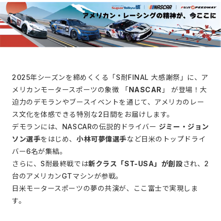
2025年シーズンを締めくくる「S耐FINAL 大感謝祭」に、ア
メリカンモータースポーツの象徴 「
NASCAR
」 が登場！大
迫力のデモランやブースイベントを通じて、アメリカのレー
ス文化を体感できる特別な2日間をお届けします。
デモランには、NASCARの伝説的ドライバー
ジミー・ジョン
ソン選手
をはじめ、
小林可夢偉選手
など日米のトップドライ
バー6名が集結。
さらに、S耐最終戦では
新クラス「ST-USA」が創設
され、2
台のアメリカンGTマシンが参戦。
日米モータースポーツの夢の共演が、ここ富士で実現しま
す。