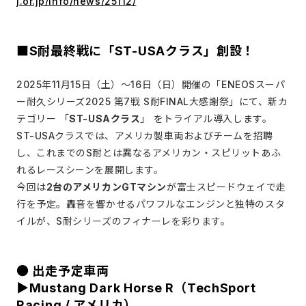
j.or.jp/info/news/25112/
■S耐最終戦に「ST-USAクラス」創設！
2025年11⽉15⽇（土）〜16⽇（日）開催の「ENEOSスーパ
ー耐久シリーズ2025 第7戦 S耐FINAL大感謝祭」にて、新カ
テゴリー 「
ST-USAクラス
」 をトライアル導入します。
ST-USAクラスでは、アメリカ製車両およびチームを招聘
し、これまでのS耐とは異なるアメリカン・スピリットあふ
れるレースシーンを展開します。
今回は
2台のアメリカンGTマシン
が富士スピードウェイで走
行を予定。轟音を響かせるパワフルなエンジンと独特のスタ
イルが、S耐シリーズのフィナーレを彩ります。
● 出走予定車両
▶Mustang Dark Horse R（TechSport
Racing / アメリカ）