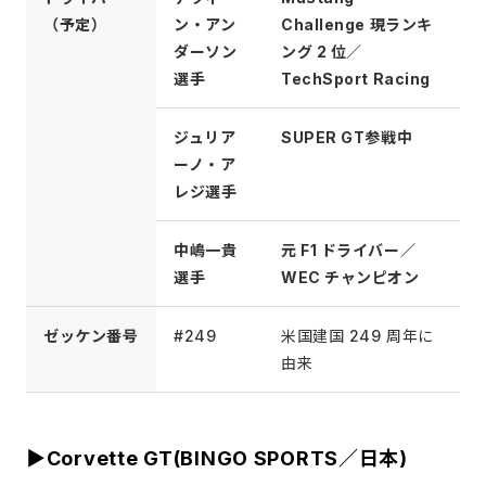
（予定）
ン・アン
Challenge 現ランキ
ダーソン
ング 2 位／
選手
TechSport Racing
ジュリア
SUPER GT参戦中
ーノ・ア
レジ選手
中嶋⼀貴
元 F1 ドライバー／
選手
WEC チャンピオン
ゼッケン番号
#249
⽶国建国 249 周年に
由来
▶Corvette GT(BINGO SPORTS／日本)