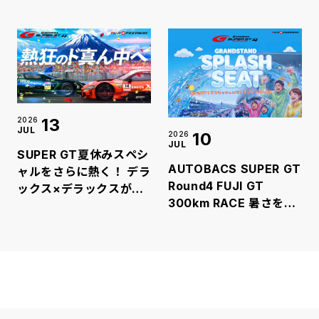
(金)～11日(日)開催 7月
30日(木)より前売チケッ
ト販売開始！
13
2026
JUL
10
2026
JUL
SUPER GT夏休みスペシ
AUTOBACS SUPER GT
ャルをさらに熱く！ デラ
Round4 FUJI GT
ックス×デラックスが富
300km RACE 暑さをエ
士スピードウェイに登場
ンタメに変える“爽快体
スペシャルライブ＆スタ
験”！ 真夏のSUPERGT
ートセレモニーで真夏の
にびしょ濡れ必至の「ス
SUPER GTを盛り上げま
プラッシュシート」が新
す
登場！