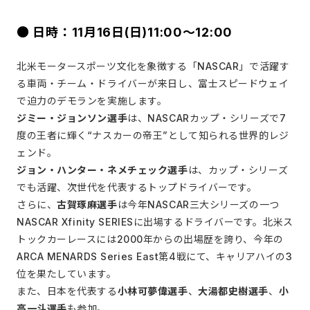
● 日時：11月16日(日)11:00～12:00
北米モータースポーツ文化を象徴する「NASCAR」で活躍す
る車両・チーム・ドライバーが来日し、富士スピードウェイ
で迫力のデモランを実施します。
ジミー・ジョンソン選手
は、NASCARカップ・シリーズで7
度の王者に輝く“ナスカーの帝王”として知られる世界的レジ
ェンド。
ジョン・ハンター・ネメチェック選手
は、カップ・シリーズ
でも活躍、次世代を代表するトップドライバーです。
さらに、
古賀琢麻選手
は今年NASCAR三大シリーズの一つ
NASCAR Xfinity SERIESに出場するドライバーです。北米ス
トックカーレースには2000年からの出場歴を誇り、今年の
ARCA MENARDS Series East第4戦にて、キャリアハイの3
位を果たしています。
また、日本を代表する
小林可夢偉選手
、
大湯都史樹選手
、
小
高一斗選手
も参加。