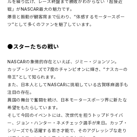
ルを繰り広げ、レース終盤まで勝敗がわからない「超接近
戦」がNASCAR最大の魅力です。
爆音と振動が観客席まで伝わり、“体感するモータースポー
ツ”として多くのファンを魅了しています。
●スターたちの戦い
NASCARの象徴的存在といえば、ジミー・ジョンソン。
カップ・シリーズで7度のチャンピオンに輝き、“ナスカーの
帝王”として知られます。
また、日本人としてNASCARに挑戦している古賀琢麻選手も
注目の存在。
異国の舞台で奮闘を続け、日本モータースポーツ界に新たな
希望をもたらしています。
そして今回のイベントには、次世代を担うトップドライバ
ー、ジョン・ハンター・ネメチェック選手が来日。カップ・
シリーズでも活躍する若き才能で、そのアグレッシブな走り