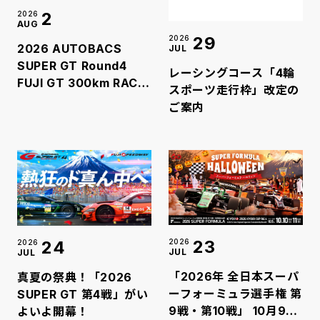
2
2026
AUG
29
2026
2026 AUTOBACS
JUL
SUPER GT Round4
レーシングコース「4輪
FUJI GT 300km RACE
スポーツ走行枠」改定の
夏休みスペシャル 2日間
ご案内
で延べ56,400人のお客
様が来場！
23
24
2026
2026
JUL
JUL
「2026年 全日本スーパ
真夏の祭典！「2026
ーフォーミュラ選手権 第
SUPER GT 第4戦」がい
9戦・第10戦」 10月9日
よいよ開幕！