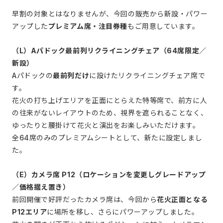
早割の対象とはなりませんが、今回の販売から新設・パワー
アップした
プレミアム席・注目券種
もご用意しています。
（L）Aパドック最前列リクライニングチェア（64席限定／
新設）
Aパドックの
最前列だけ
に設けたリクライニングチェア席で
す。
花火の打ち上げエリアを正面にとらえた特等席で、前方に人
の往来がないレイアウトのため、視界を遮られることなく、
ゆったりと腰掛けて花火と演出をお楽しみいただけます。
全64席のみのプレミアムシートとして、新たに設定しまし
た。
（E）カメラ席 P12（ロケーションを変更しグレードアップ
／価格据え置き）
前回開催で好評だったカメラ席は、今回から
花火正面となる
P12エリア
に場所を移し、さらにパワーアップしました。