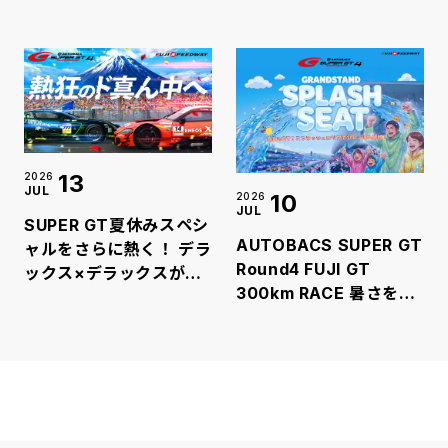
(金)～11日(日)開催 7月
30日(木)より前売チケッ
ト販売開始！
13
2026
JUL
10
2026
JUL
SUPER GT夏休みスペシ
AUTOBACS SUPER GT
ャルをさらに熱く！ デラ
Round4 FUJI GT
ックス×デラックスが富
300km RACE 暑さをエ
士スピードウェイに登場
ンタメに変える“爽快体
スペシャルライブ＆スタ
験”！ 真夏のSUPERGT
ートセレモニーで真夏の
にびしょ濡れ必至の「ス
SUPER GTを盛り上げま
プラッシュシート」が新
す
登場！