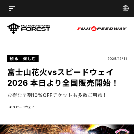
言語
Open
日本語
English
简体中文
ST
FUJI MOTORSPORTS FORE
EDWAY
FUJI SPE
繁體中文
한국어
観る
楽しむ
2025/
12/
11
富士山花火vsスピードウェイ
2026 本日より全国販売開始！
お得な早割10%OFFチケットも多数ご用意！
#
スピードウェイ