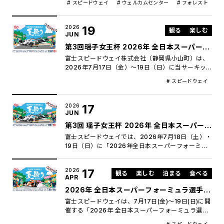
#
スピードウェイ
#
ウェルカムセンター
#
フォレスト
先日開催された公式テストを経て、本大会へ向けて
満載！
期待が高まる中、イベントエリアでは「推し活」と
お子様連れの「ファミリー」が1日中全力で楽しめる
19
2026
観る
楽しむ
夏祭りコンテンツが勢揃い。初開催の「お面作り」
JUN
や大人気の「キッザニア」に加え、ドライバーが厳
第3回瑶子女王杯 2026年 全日本スーパーフ
選した「ピックアップメニュー」、レース後のナイ
ォーミュラ選手権 第3戦・第6戦・第7戦
富士スピードウェイ株式会社（静岡県小山町）は、
トパーティー「JEGT AFTER RACE GRID
2026年7月17日（金）〜19日（日）に当サーキッ
PARTY」など、朝から夜まで遊び尽くせる特別な週
トで開催する「第3回瑶子女王杯 2026年 全日本ス
末の全貌を発表いたします。
#
スピードウェイ
ーパーフォーミュラ選手権 第3戦・第6戦・第7戦」
の大会CMソングに、4人組インストゥルメンタルバ
ンド・SPECIAL OTHERS（スペシャルアザース）
17
2026
の新曲「Circuit」を起用することを決定いたしまし
JUN
た
第3回 瑶子女王杯 2026年 全日本スーパーフ
ォーミュラ選手権 第3戦・第6戦・第7戦
富士スピードウェイでは、2026年7月18日（土）・
「スーパーフォーミュラ夏祭り」開催！
19日（日）に「2026年全日本スーパーフォーミュ
ラ選手権 第6戦・第7戦」を開催します。 本大会で
は、悪天候により延期となった第3戦の代替開催が
17
2026
決定し、土日2日間で決勝3レースを実施。国内最高
観る
楽しむ
泊まる
食べる
APR
峰フォーミュラレースならではの迫力ある戦いが繰
2026年 全日本スーパーフォーミュラ選手
り広げられます。 また会場では「SUPER
FORMULA夏祭り2026」として、花火やグルメ、
権 第6戦・第7戦 前売観戦チケット、4
富士スピードウェイは、7月17日(金)〜19日(日)に開
縁日コンテンツ、JEGT AFTER RACE GRID
月23日(木)午前10時から発売開始
催する「2026年 全日本スーパーフォーミュラ選手
PARTYなど、多彩なイベントも展開。レース観戦と
権 第6戦・第7戦」の前売観戦チケットを、4月23
#
スピードウェイ