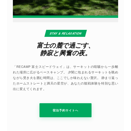
STAY & RELAXATION
富士の麓で過ごす、
静寂と興奮の夜。
「RECAMP 富士スピードウェイ」は、サーキットの喧騒から一歩離
れた場所に広がるベースキャンプ。 夕闇に包まれるサーキットを眺め
ながら焚き火を囲む時間は、ここでしか味わえない贅沢。 静まり返っ
たホームストレートと満天の星空が、あなたの観戦体験を特別な思い
出に変えてくれます。
宿泊予約サイトへ