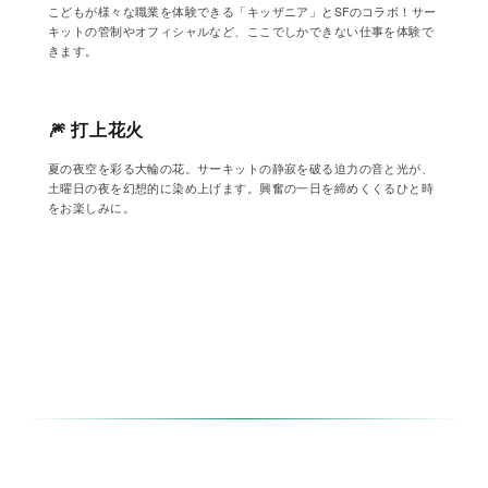
こどもが様々な職業を体験できる「キッザニア」とSFのコラボ！サー
キットの管制やオフィシャルなど、ここでしかできない仕事を体験で
きます。
🎆 打上花火
サーキットを彩る大輪
夏の夜空を彩る大輪の花。サーキットの静寂を破る迫力の音と光が、
土曜日の夜を幻想的に染め上げます。興奮の一日を締めくくるひと時
をお楽しみに。