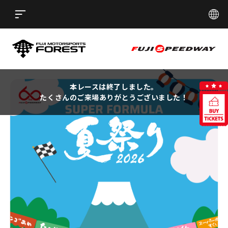
言語
Open
日本語
English
简体中文
ST
FUJI MOTORSPORTS FORE
EDWAY
FUJI SPE
繁體中文
한국어
本レースは終了しました。
たくさんのご来場ありがとうございました！