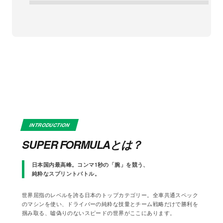
INTRODUCTION
SUPER FORMULAとは？
日本国内最高峰。コンマ1秒の「腕」を競う、
純粋なスプリントバトル。
世界屈指のレベルを誇る日本のトップカテゴリー。全車共通スペック
のマシンを使い、ドライバーの純粋な技量とチーム戦略だけで勝利を
掴み取る、嘘偽りのないスピードの世界がここにあります。