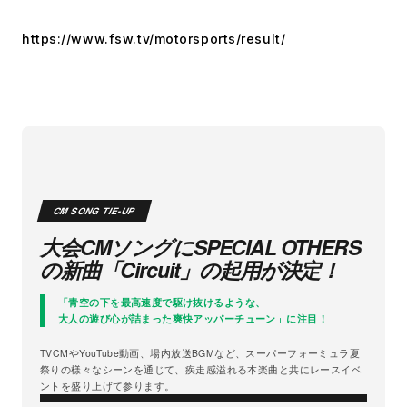
https://www.fsw.tv/motorsports/result/
CM SONG TIE-UP
大会CMソングにSPECIAL OTHERS
の新曲「Circuit」の起用が決定！
「青空の下を最高速度で駆け抜けるような、
大人の遊び心が詰まった爽快アッパーチューン」に注目！
TVCMやYouTube動画、場内放送BGMなど、スーパーフォーミュラ夏
祭りの様々なシーンを通じて、疾走感溢れる本楽曲と共にレースイベ
ントを盛り上げて参ります。