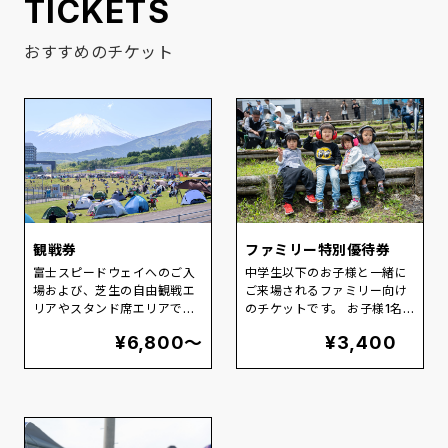
TICKETS
おすすめのチケット
観戦券
ファミリー特別優待券
富士スピードウェイへのご入
中学生以下のお子様と一緒に
場および、芝生の自由観戦エ
ご来場されるファミリー向け
リアやスタンド席エリアでご
のチケットです。 お子様1名
観戦いただけるチケットで
につき大人2名までご購入い
¥
6,800〜
¥
3,400
す。 お気に入りの観戦ポイン
ただけます！！
ト・お好きなスタイルでレー
スをお楽しみください。