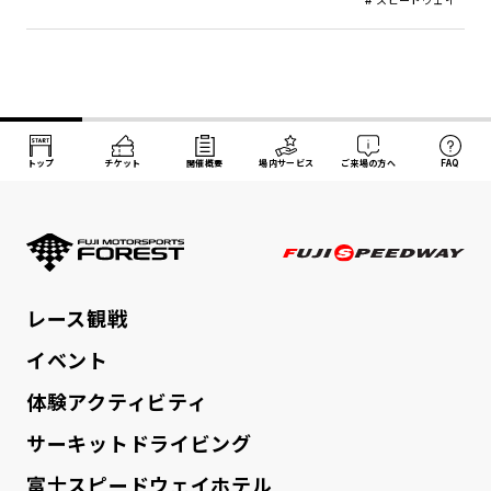
ともに、夏の富士スピードウェイを一日中お楽しみ
日(木)10時より発売いたします。
いただけます。
トップ
チケット
開催概要
場内サービス
ご来場の方へ
FAQ
FUJI MOTORSPORTS FORE
FUJI SPE
レース観戦
イベント
体験アクティビティ
サーキットドライビング
富士スピードウェイホテル