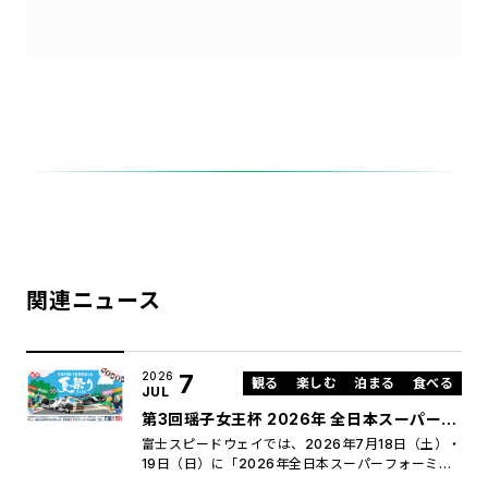
関連ニュース
7
2026
観る
楽しむ
泊まる
食べる
JUL
第3回瑶子女王杯 2026年 全日本スーパーフ
ォーミュラ選手権 第3戦・第6戦・第7戦 い
富士スピードウェイでは、2026年7月18日（土）・
よいよ開催まであと2週間！ 夏のスーパーフ
19日（日）に「2026年全日本スーパーフォーミュ
ラ選手権 第３戦・第6戦・第7戦」を開催します。
ォーミュラは、推し活&お子様向けイベント