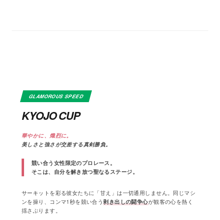
GLAMOROUS SPEED
KYOJO CUP
華やかに、熾烈に。
美しさと強さが交差する真剣勝負。
競い合う女性限定のプロレース。
そこは、自分を解き放つ聖なるステージ。
サーキットを彩る彼女たちに「甘え」は一切通用しません。同じマシ
ンを操り、コンマ1秒を競い合う
剥き出しの闘争心
が観客の心を熱く
揺さぶります。