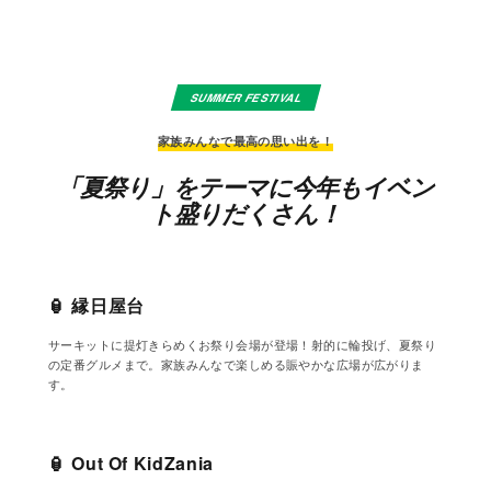
SUMMER FESTIVAL
家族みんなで最高の思い出を！
「夏祭り」をテーマに今年もイベン
ト盛りだくさん！
🏮 縁日屋台
お子様に大人気！
サーキットに提灯きらめくお祭り会場が登場！射的に輪投げ、夏祭り
の定番グルメまで。家族みんなで楽しめる賑やかな広場が広がりま
す。
🏮 Out Of KidZania
自由研究にも！