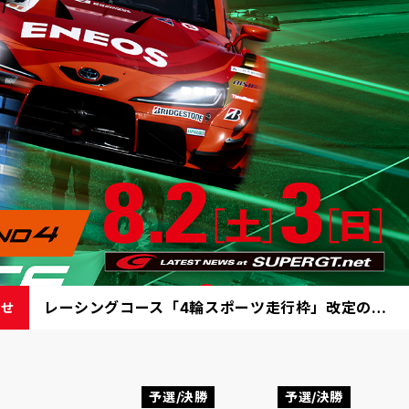
レーシングコース「4輪スポーツ走行枠」改定のご案内
らせ
予選/決勝
予選/決勝