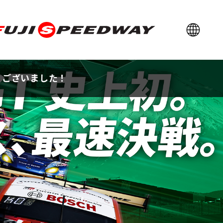
言語選択
日本語
FUJI SPEEDWAY
English
简体中文
繁體中文
うございました！
한국어